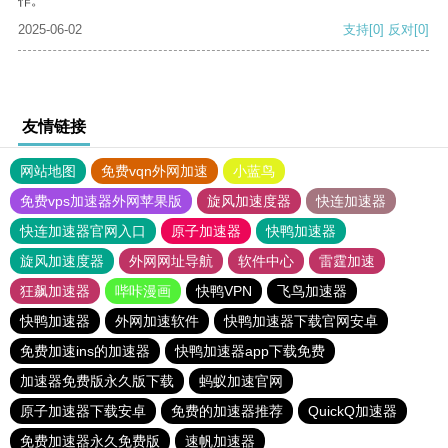
作。
2025-06-02
支持
[0]
反对
[0]
友情链接
网站地图
免费vqn外网加速
小蓝鸟
免费vps加速器外网苹果版
旋风加速度器
快连加速器
快连加速器官网入口
原子加速器
快鸭加速器
旋风加速度器
外网网址导航
软件中心
雷霆加速
狂飙加速器
哔咔漫画
快鸭VPN
飞鸟加速器
快鸭加速器
外网加速软件
快鸭加速器下载官网安卓
免费加速ins的加速器
快鸭加速器app下载免费
加速器免费版永久版下载
蚂蚁加速官网
原子加速器下载安卓
免费的加速器推荐
QuickQ加速器
免费加速器永久免费版
速帆加速器