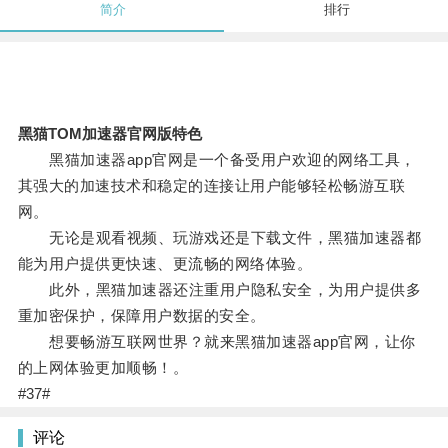
简介
排行
黑猫TOM加速器官网版特色
黑猫加速器app官网是一个备受用户欢迎的网络工具，
其强大的加速技术和稳定的连接让用户能够轻松畅游互联
网。
无论是观看视频、玩游戏还是下载文件，黑猫加速器都
能为用户提供更快速、更流畅的网络体验。
此外，黑猫加速器还注重用户隐私安全，为用户提供多
重加密保护，保障用户数据的安全。
想要畅游互联网世界？就来黑猫加速器app官网，让你
的上网体验更加顺畅！。
#37#
评论