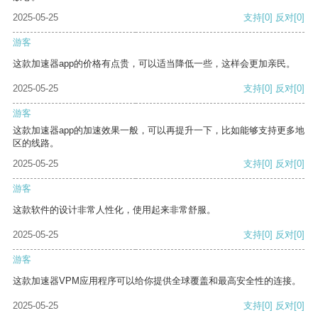
2025-05-25
支持
[0]
反对
[0]
游客
这款加速器app的价格有点贵，可以适当降低一些，这样会更加亲民。
2025-05-25
支持
[0]
反对
[0]
游客
这款加速器app的加速效果一般，可以再提升一下，比如能够支持更多地
区的线路。
2025-05-25
支持
[0]
反对
[0]
游客
这款软件的设计非常人性化，使用起来非常舒服。
2025-05-25
支持
[0]
反对
[0]
游客
这款加速器VPM应用程序可以给你提供全球覆盖和最高安全性的连接。
2025-05-25
支持
[0]
反对
[0]